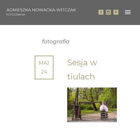
fotografia
Sesja w
MAJ
24
tiulach
SESJA W