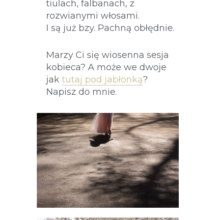
tiulach, falbanach, z
rozwianymi włosami.
I są już bzy. Pachną obłędnie.
Marzy Ci się wiosenna sesja
kobieca? A może we dwoje
jak
tutaj pod jabłonką
?
Napisz do mnie.